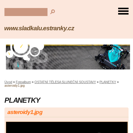
www.sladkalu.estranky.cz
Úvod
»
Fotoalbum
»
OSTATNÍ TĚLESA SLUNEČNÍ SOUSTAVY
»
PLANETKY
»
asteroidy1.jpg
PLANETKY
asteroidy1.jpg