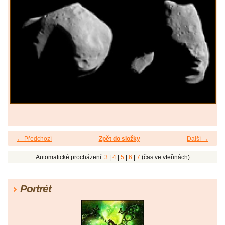
← Předchozí
Zpět do složky
Další →
Automatické procházení:
3
|
4
|
5
|
6
|
7
(čas ve vteřinách)
Portrét