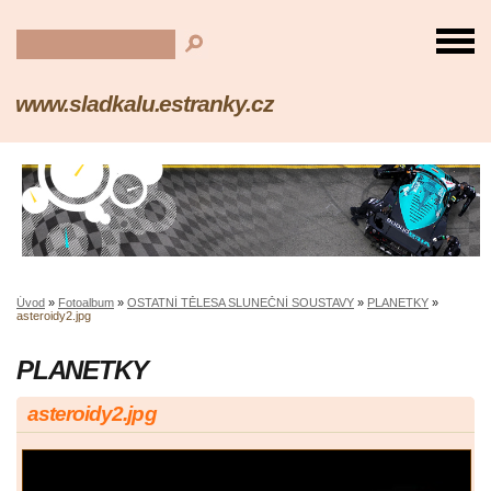
www.sladkalu.estranky.cz
Úvod
»
Fotoalbum
»
OSTATNÍ TĚLESA SLUNEČNÍ SOUSTAVY
»
PLANETKY
»
asteroidy2.jpg
PLANETKY
asteroidy2.jpg