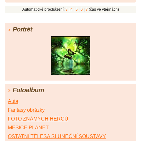
Automatické procházení:
3
|
4
|
5
|
6
|
7
(čas ve vteřinách)
Portrét
Fotoalbum
Auta
Fantasy obrázky
FOTO ZNÁMÝCH HERCŮ
MĚSÍCE PLANET
OSTATNÍ TĚLESA SLUNEČNÍ SOUSTAVY