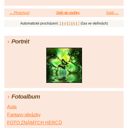
← Předchozí
Zpět do složky
Další →
Automatické procházení:
3
|
4
|
5
|
6
|
7
(čas ve vteřinách)
Portrét
Fotoalbum
Auta
Fantasy obrázky
FOTO ZNÁMÝCH HERCŮ