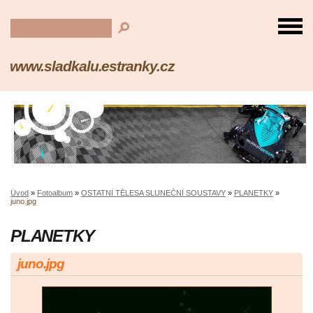
www.sladkalu.estranky.cz
Úvod
»
Fotoalbum
»
OSTATNÍ TĚLESA SLUNEČNÍ SOUSTAVY
»
PLANETKY
»
juno.jpg
PLANETKY
juno.jpg