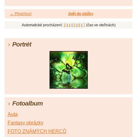
← Předchozí
Zpět do složky
Automatické procházení:
3
|
4
|
5
|
6
|
7
(čas ve vteřinách)
Portrét
Fotoalbum
Auta
Fantasy obrázky
FOTO ZNÁMÝCH HERCŮ