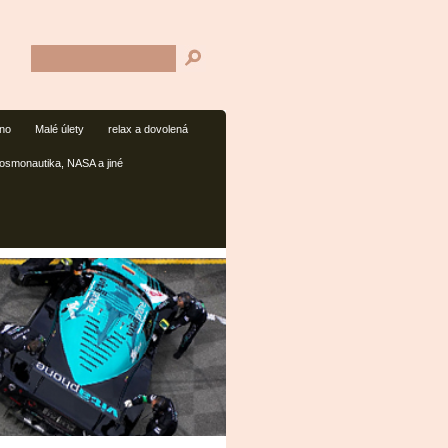
mno
Malé úlety
relax a dovolená
osmonautika, NASA a jiné