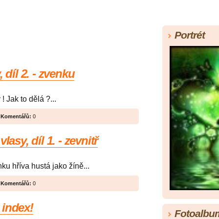
Portrét
 díl 2. - zvenku
! Jak to dělá ?...
|
Komentářů:
0
lasy, díl 1. - zevnitř
ku hříva hustá jako žíně...
|
Komentářů:
0
 index!
Fotoalbu