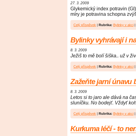
27. 3. 2009
Glykemický index potravin (GI
míry je potravina schopna zvýši
Celý příspěvek
|
Rubrika:
Bylinky v akci
Bylinky vyhrávají i 
8. 3. 2009
Ježiš to mě bolí šiška.. už v ži
Celý příspěvek
|
Rubrika:
Bylinky v akci
Zažeňte jarní únavu 
8. 3. 2009
Letos si to jaro ale dává na č
sluníčku. No bodejť. Vždyť koh
Celý příspěvek
|
Rubrika:
Bylinky v akci
Kurkuma léčí - to nen