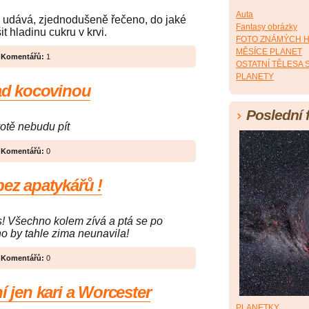
Auta
) udává, zjednodušeně řečeno, do jaké
Fantasy obrázky
t hladinu cukru v krvi.
FOTO ZNÁMÝCH 
MĚSÍCE PLANET
|
Komentářů:
1
OSTATNÍ TĚLESA
PLANETY
nad kocovinou
Poslední 
votě nebudu pít
|
Komentářů:
0
bez apatykářů !
as! Všechno kolem zívá a ptá se po
o by tahle zima neunavila!
|
Komentářů:
0
í jen kari a Worcester
PLANETKY