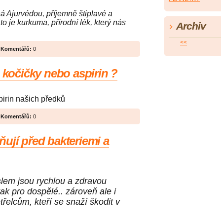
 Ajurvédou, příjemně štiplavé a
to je kurkuma, přírodní lék, který nás
Archiv
<<
|
Komentářů:
0
, kočičky nebo aspirin ?
pirin našich předků
|
Komentářů:
0
ují před bakteriemi a
lem jsou rychlou a zdravou
tak pro dospělé.. zároveň ale i
třelcům, kteří se snaží škodit v