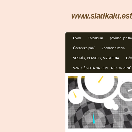
www.sladkalu.est
Úvod
Fotoalbum
povídání jen ta
Čachtická paní
Zecharia Sitchin
VESMÍR, PLANETY, MYSTERIA
Dávn
VZNIK ŽIVOTA NA ZEMI - NEKONVEN