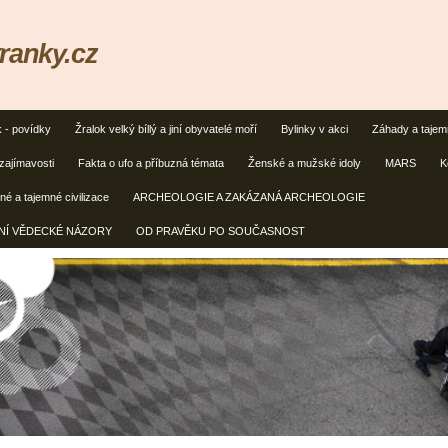
ranky.cz
k - povídky
Žralok velký bíllý a jiní obyvatelé moří
Bylinky v akci
Záhady a taje
zajímavosti
Fakta o ufo a příbuzná témata
Ženské a mužské idoly
MARS
K
é a tajemné civilizace
ARCHEOLOGIE A ZAKÁZANÁ ARCHEOLOGIE
ČNÍ VĚDECKÉ NÁZORY
OD PRAVĚKU PO SOUČASNOST