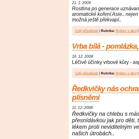
21. 1. 2009
Rostlina po generace uznávaná
aromatické koření Asie.. nejen 
možná ještě překvapí..
Celý příspěvek
|
Rubrika:
Bylinky v akci
Vrba bílá - pomlázka
16. 12. 2008
Léčivé účinky vrbové kůry - as
Celý příspěvek
|
Rubrika:
Bylinky v akci
Ředkvičky nás ochraň
plísněmi
11. 12. 2008
Ředkvičky na chlebu s más
přesnídávkou jak pro děti, 
lékem proti neviditelným ve
našich útrobách..