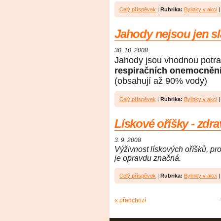
Celý příspěvek
|
Rubrika:
Bylinky v akci
Jahody nejsou jen s
30. 10. 2008
Jahody jsou vhodnou potra
respiračních onemocněn
(obsahují až 90% vody)
Celý příspěvek
|
Rubrika:
Bylinky v akci
Lískové oříšky - zdra
3. 9. 2008
Výživnost lískových oříšků, pr
je opravdu značná.
Celý příspěvek
|
Rubrika:
Bylinky v akci
« předchozí