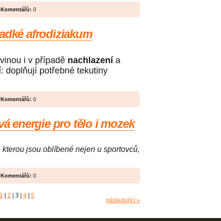
|
Komentářů:
0
ladké afrodiziakum
vinou i v případě
nachlazení
a
í
: doplňují potřebné tekutiny
|
Komentářů:
0
vá energie pro tělo i mozek
o kterou jsou oblíbené nejen u sportovců,
|
Komentářů:
0
1
|
2
|
3
|
4
|
5
následující »